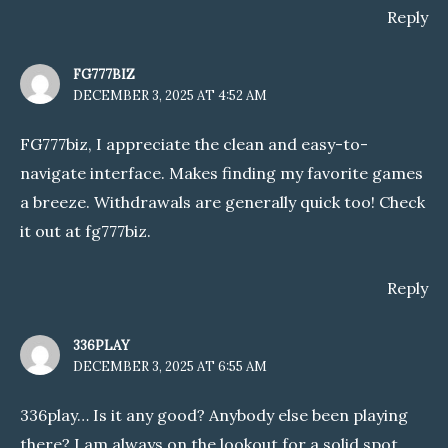
Reply
FG777BIZ
DECEMBER 3, 2025 AT 4:52 AM
FG777biz, I appreciate the clean and easy-to-
navigate interface. Makes finding my favorite games
a breeze. Withdrawals are generally quick too! Check
it out at
fg777biz
.
Reply
336PLAY
DECEMBER 3, 2025 AT 6:55 AM
336play… Is it any good? Anybody else been playing
there? I am always on the lookout for a solid spot.