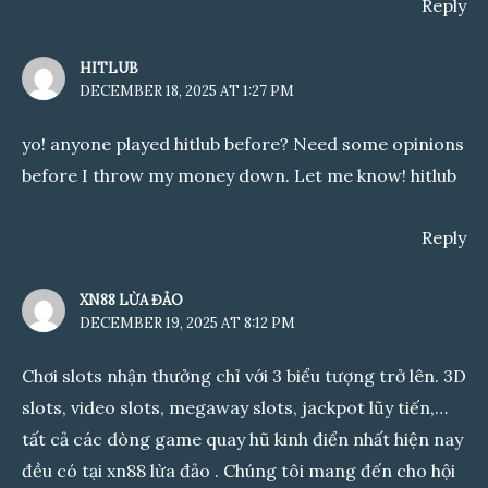
Reply
HITLUB
DECEMBER 18, 2025 AT 1:27 PM
yo! anyone played hitlub before? Need some opinions
before I throw my money down. Let me know!
hitlub
Reply
XN88 LỪA ĐẢO
DECEMBER 19, 2025 AT 8:12 PM
Chơi slots nhận thưởng chỉ với 3 biểu tượng trở lên. 3D
slots, video slots, megaway slots, jackpot lũy tiến,…
tất cả các dòng game quay hũ kinh điển nhất hiện nay
đều có tại
xn88 lừa đảo
. Chúng tôi mang đến cho hội