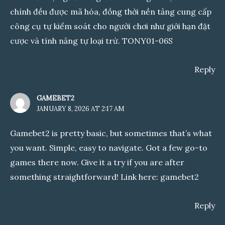
chính đều được mã hóa, đồng thời nền tảng cung cấp
công cụ tự kiểm soát cho người chơi như giới hạn đặt
cược và tính năng tự loại trừ. TONY01-06S
Reply
GAMEBET2
JANUARY 8, 2026 AT 2:17 AM
Gamebet2 is pretty basic, but sometimes that’s what
you want. Simple, easy to navigate. Got a few go-to
games there now. Give it a try if you are after
something straightforward! Link here:
gamebet2
Reply