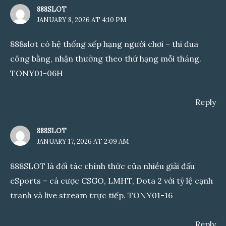
888SLOT
JANUARY 8, 2026 AT 4:10 PM
888slot
có hệ thống xếp hạng người chơi – thi đua
công bằng, nhận thưởng theo thứ hạng mỗi tháng.
TONY01-06H
Reply
888SLOT
JANUARY 17, 2026 AT 2:09 AM
888SLOT
là đối tác chính thức của nhiều giải đấu
eSports – cá cược CSGO, LMHT, Dota 2 với tỷ lệ cạnh
tranh và live stream trực tiếp. TONY01-16
Reply