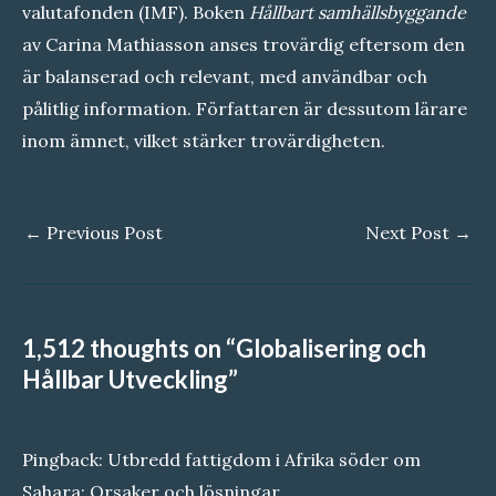
valutafonden (IMF). Boken
Hållbart samhällsbyggande
av Carina Mathiasson anses trovärdig eftersom den
är balanserad och relevant, med användbar och
pålitlig information. Författaren är dessutom lärare
inom ämnet, vilket stärker trovärdigheten.
Post
←
Previous Post
Next Post
→
navigation
1,512 thoughts on “Globalisering och
Hållbar Utveckling”
Pingback:
Utbredd fattigdom i Afrika söder om
Sahara: Orsaker och lösningar