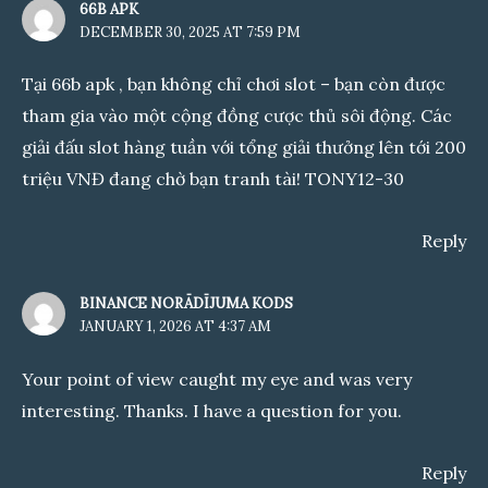
66B APK
DECEMBER 30, 2025 AT 7:59 PM
Tại
66b apk
, bạn không chỉ chơi slot – bạn còn được
tham gia vào một cộng đồng cược thủ sôi động. Các
giải đấu slot hàng tuần với tổng giải thưởng lên tới 200
triệu VNĐ đang chờ bạn tranh tài! TONY12-30
Reply
BINANCE NORĀDĪJUMA KODS
JANUARY 1, 2026 AT 4:37 AM
Your point of view caught my eye and was very
interesting. Thanks. I have a question for you.
Reply