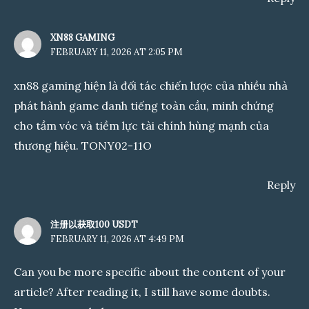
XN88 GAMING
FEBRUARY 11, 2026 AT 2:05 PM
xn88 gaming
hiện là đối tác chiến lược của nhiều nhà
phát hành game danh tiếng toàn cầu, minh chứng
cho tầm vóc và tiềm lực tài chính hùng mạnh của
thương hiệu. TONY02-11O
Reply
注册以获取100 USDT
FEBRUARY 11, 2026 AT 4:49 PM
Can you be more specific about the content of your
article? After reading it, I still have some doubts.