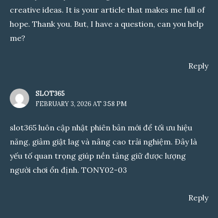
creative ideas. It is your article that makes me full of
hope. Thank you. But, I have a question, can you help
me?
Reply
SLOT365
FEBRUARY 3, 2026 AT 3:58 PM
slot365
luôn cập nhật phiên bản mới để tối ưu hiệu
năng, giảm giật lag và nâng cao trải nghiệm. Đây là
yếu tố quan trọng giúp nền tảng giữ được lượng
người chơi ổn định. TONY02-03
Reply