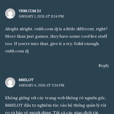
VN88.COM DJ
JANUARY 1, 2026 AT 11:14 PM
Alright alright, vn88.com dj is a little different, right?
More than just games, they have some cool live stuff
too. If you’re into that, give it a try. Solid enough.
vn88.com dj
Reply
888SLOT
JANUARY 6, 2026 AT 3:34 PM
Không giống với các trang web không rõ nguồn gốc,
888SLOT
đầu tư nghiêm túc vào hệ thống quản lý rủi
ro và bảo vệ người dùng. Tất cả các giao dịch tài