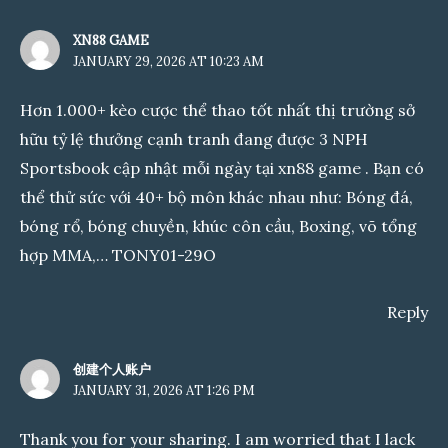
XN88 GAME
JANUARY 29, 2026 AT 10:23 AM
Hơn 1.000+ kèo cược thể thao tốt nhất thị trường sở
hữu tỷ lệ thưởng cạnh tranh đang được 3 NPH
Sportsbook cập nhật mỗi ngày tại
xn88 game
. Bạn có
thể thử sức với 40+ bộ môn khác nhau như: Bóng đá,
bóng rổ, bóng chuyền, khúc côn cầu, Boxing, võ tổng
hợp MMA,… TONY01-29O
Reply
创建个人账户
JANUARY 31, 2026 AT 1:26 PM
Thank you for your sharing. I am worried that I lack